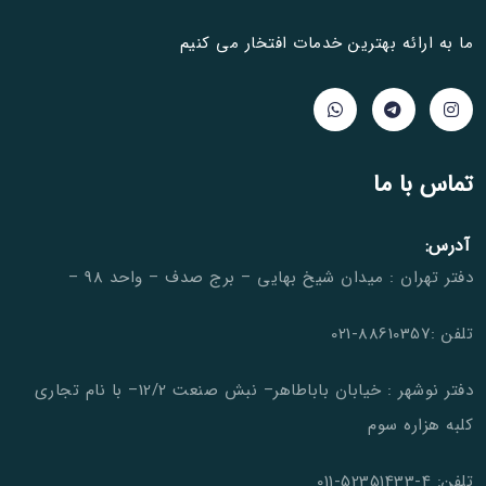
ما به ارائه بهترین خدمات افتخار می کنیم
تماس با ما
آدرس:
دفتر تهران : میدان شیخ بهایی – برج صدف – واحد 98 –
تلفن :88610357-021
دفتر نوشهر : خیابان باباطاهر– نبش صنعت 12/2– با نام تجاری
کلبه هزاره سوم
تلفن: 4-52351433-011