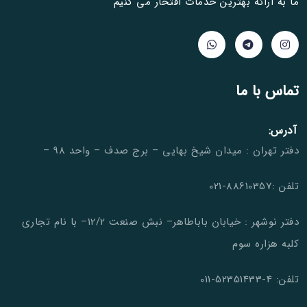
ما به ارائه بهترین خدمات افتخار می کنیم
تماس با ما
آدرس:
دفتر تهران : میدان شیخ بهایی – برج صدف – واحد 98 –
تلفن :88610357-021
دفتر نوشهر : خیابان باباطاهر– نبش صنعت 12/2– با نام تجاری
کلبه هزاره سوم
تلفن: 4-52351433-011